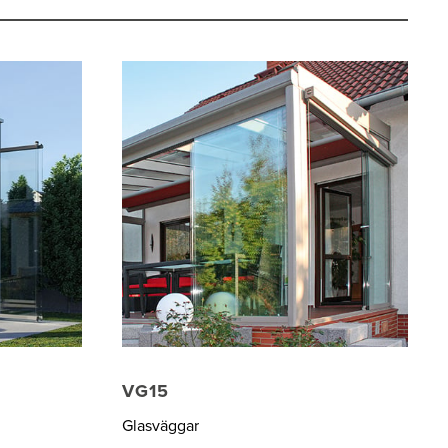
VG15
Glasväggar