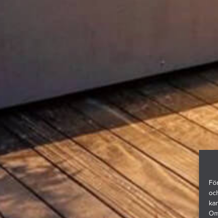
För
och
ka
Om 