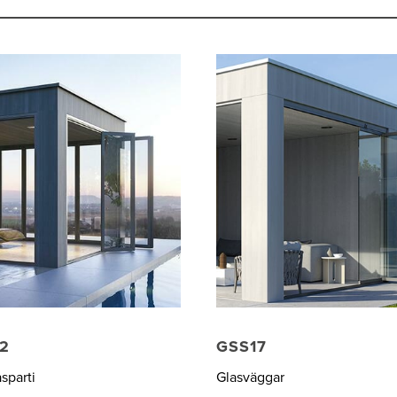
42
GSS17
sparti
Glasväggar