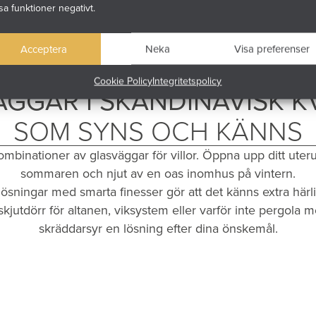
sa funktioner negativt.
Acceptera
Neka
Visa preferenser
Cookie Policy
Integritetspolicy
GGAR I SKANDINAVISK K
SOM SYNS OCH KÄNNS
ombinationer av glasväggar för villor. Öppna upp ditt uteru
sommaren och njut av en oas inomhus på vintern.
lösningar med smarta finesser gör att det känns extra här
jutdörr för altanen, viksystem eller varför inte pergola 
skräddarsyr en lösning efter dina önskemål.