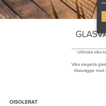
vis
GLASVÄ
Utforska våra k
Våra eleganta glas
Glasväggar med sk
OISOLERAT