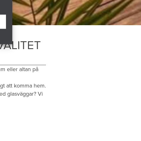
VALITET
m eller altan på
ligt att komma hem.
med glasväggar? Vi