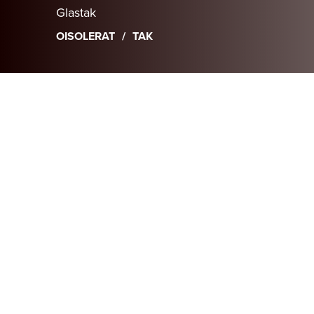
Glastak
OISOLERAT
TAK
Sunparadise är Windoor Sverige AB:s varumärke för gl
skandinavisk kvalitet, smart design och effektiv prod
över tid.
Villor
Uterum
Produkter
Hitta återforsaljare
Om oss
Håll