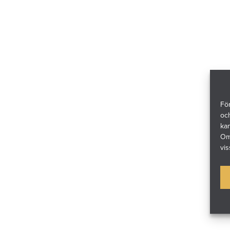
För
och
ka
Om 
vis