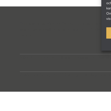
och
ka
Om 
vis
Sunparadise är Windoor Sverige AB:s varumärke för gl
skandinavisk kvalitet, smart design och effektiv prod
över tid.
Villor
Uterum
Produkter
Hitta återforsaljare
Om oss
Håll
© Windoor Sverige AB 2026
Integritetspolicy
Cookiep