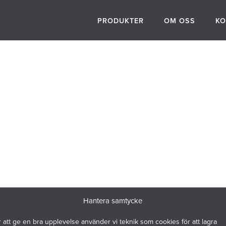
PRODUKTER
OM OSS
KO
Hantera samtycke
 att ge en bra upplevelse använder vi teknik som cookies för att lagra