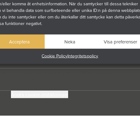
/eller komma åt enhetsinformation. När du samtycker till dessa tekniker
n vi behandla data som surfbeteende eller unika ID:n på denna webbplats
du inte samtycker eller om du återkallar ditt samtycke kan detta påverk
sa funktioner negativt.
aslösningar till villor och hem. Med fokus på
uktion skapar vi uterum och inglasningar som håller
Acceptera
Neka
Visa preferenser
Cookie Policy
Integritetspolicy
barhet
Kontakta oss
Försäljningsvillkor
Bli återförsäljare
olicy
Ändra cookie-inställningar