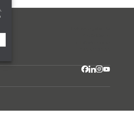
.
a
Höjdrodergatan 25
212 39 Malmö
info@windoor.s
e
040 631 23 00