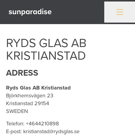
Gå till innehåll
RYDS GLAS AB
KRISTIANSTAD
ADRESS
Ryds Glas AB Kristianstad
Björkhemsvägen 23
Kristianstad
29154
SWEDEN
Telefon:
+4644210898
E-post:
kristianstad@rydsglas.se