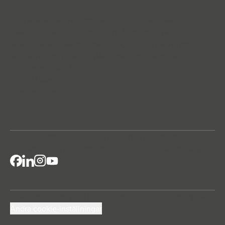
Sunparadise är Windoor Sverige AB:s varumärke för
glaslösningar till villor och hem. Med fokus på
skandinavisk kvalitet, smart design och effektiv produktion
skapar vi uterum och inglasningar som håller över tid.
Höjdrodergatan 25
212 39 Malmö
info@windoor.s
e
040 631 23 00
Villor
Uterum
Produkter
Hitta återforsaljare
Om oss
Hållbarhet
Kontakta oss
Försäljningsvillkor
Bli återförsäljare
© Windoor Sverige AB 2026
Integritetspolicy
Cookiepolicy
Ändra cookie-inställningar