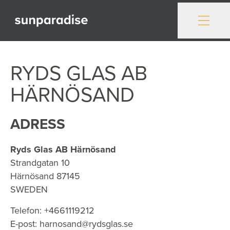
Gå till innehåll
RYDS GLAS AB
HÄRNÖSAND
ADRESS
Ryds Glas AB Härnösand
Strandgatan 10
Härnösand
87145
SWEDEN
Telefon:
+4661119212
E-post:
harnosand@rydsglas.se