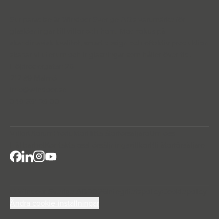
Sunparadise är Windoor Sverige AB:s varumärke för
glaslösningar till villor och hem. Med fokus på
skandinavisk kvalitet, smart design och effektiv produktion
skapar vi uterum och inglasningar som håller över tid.
Höjdrodergatan 25
212 39 Malmö
info@windoor.s
e
040 631 23 00
Villor
Uterum
Produkter
Hitta återforsaljare
Om oss
Hållbarhet
Kontakta oss
Försäljningsvillkor
Bli återförsäljare
© Windoor Sverige AB 2026
Integritetspolicy
Cookiepolicy
Ändra cookie-inställningar