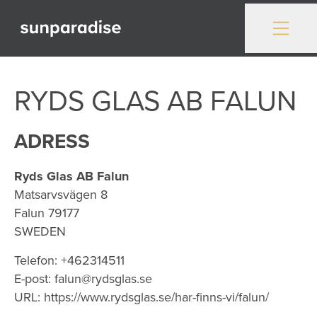
Gå till innehåll
RYDS GLAS AB FALUN
ADRESS
Ryds Glas AB Falun
Matsarvsvägen 8
Falun
79177
SWEDEN
Telefon:
+462314511
E-post:
falun@rydsglas.se
URL:
https://www.rydsglas.se/har-finns-vi/falun/