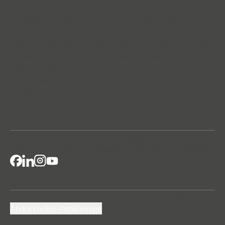
Sunparadise är Windoor Sverige AB:s varumärke för
glaslösningar till villor och hem. Med fokus på
skandinavisk kvalitet, smart design och effektiv produktion
skapar vi uterum och inglasningar som håller över tid.
Höjdrodergatan 25
212 39 Malmö
info@windoor.s
e
040 631 23 00
Villor
Uterum
Produkter
Hitta återforsaljare
Om oss
Hållbarhet
Kontakta oss
Försäljningsvillkor
Bli återförsäljare
© Windoor Sverige AB 2026
Integritetspolicy
Cookiepolicy
Ändra cookie-inställningar