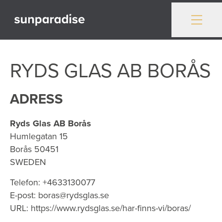
Gå till innehåll
RYDS GLAS AB BORÅS
ADRESS
Ryds Glas AB Borås
Humlegatan 15
Borås
50451
SWEDEN
Telefon:
+4633130077
E-post:
boras@rydsglas.se
URL:
https://www.rydsglas.se/har-finns-vi/boras/