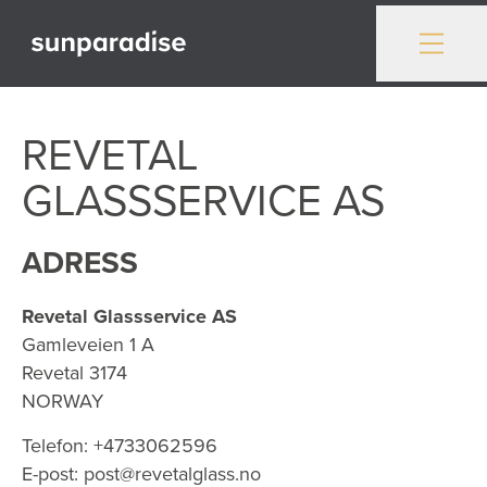
Gå till innehåll
REVETAL
GLASSSERVICE AS
ADRESS
Revetal Glassservice AS
Gamleveien 1 A
Revetal
3174
NORWAY
Telefon:
+4733062596
E-post:
post@revetalglass.no