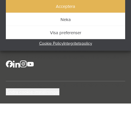
skapar vi uterum och inglasningar som håller över tid.
Acceptera
Höjdrodergatan 25
212 39 Malmö
Neka
info@windoor.s
e
040 631 23 00
Visa preferenser
Cookie Policy
Integritetspolicy
Villor
Uterum
Produkter
Hitta återforsaljare
Om oss
Hållbarhet
Kontakta oss
Försäljningsvillkor
Bli återförsäljare
© Windoor Sverige AB 2026
Integritetspolicy
Cookiepolicy
Ändra cookie-inställningar