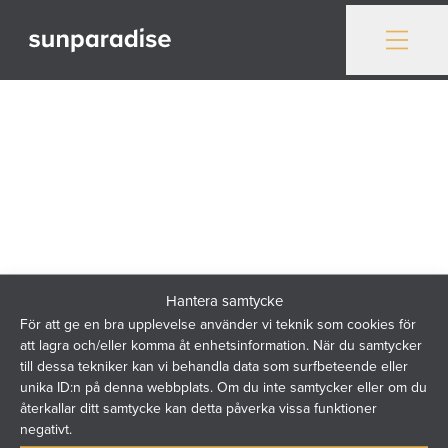
Gå till innehåll
Hantera samtycke
För att ge en bra upplevelse använder vi teknik som cookies för
att lagra och/eller komma åt enhetsinformation. När du samtycker
till dessa tekniker kan vi behandla data som surfbeteende eller
Sunparadise är Windoor Sverige AB:s varumärke för
unika ID:n på denna webbplats. Om du inte samtycker eller om du
återkallar ditt samtycke kan detta påverka vissa funktioner
glaslösningar till villor och hem. Med fokus på
negativt.
skandinavisk kvalitet, smart design och effektiv produktion